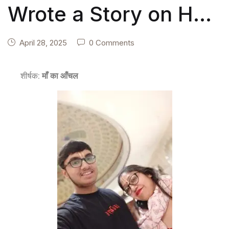
Wrote a Story on Her
Mother Alpa
April 28, 2025
0 Comments
Bharadwaj – A
शीर्षक:
माँ का आँचल
Heartfelt Tribute to
Strength and Love