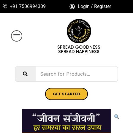
+91 7506994309
Login / Register
SPREAD GOODNESS
SPREAD HAPPINESS
GET STARTED