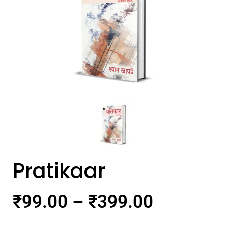
Pratikaar
₹
99.00
–
₹
399.00