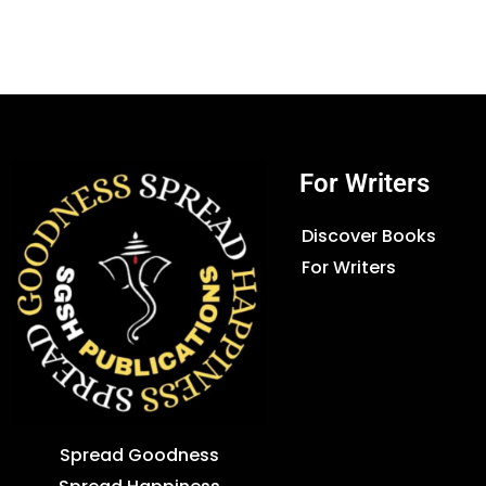
For Writers
Discover Books
For Writers
Spread Goodness