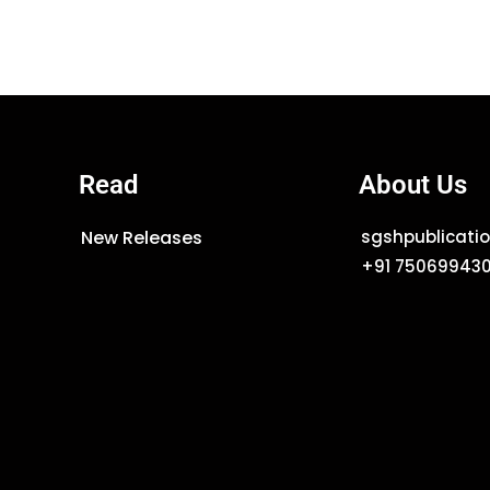
Read
About Us
New Releases
sgshpublicat
+91 75069943