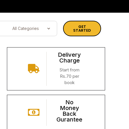
GET
STARTED
Delivery
Charge
Start from
Rs.70 per
book
No
Money
Back
Gurantee